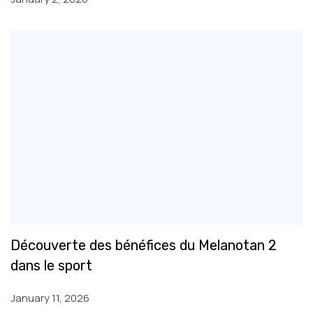
Découverte des bénéfices du Melanotan 2
dans le sport
January 11, 2026