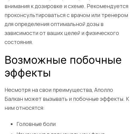
внимания к дозировке и схеме. Рекомендуется
проконсультироваться с врачом или тренером
для определения оптимальной дозы в
зависимости от ваших целей и физического
состояния.
Возможные побочные
эффекты
Несмотря на свои преимущества, Аполло
Балкан может вызывать и побочные эффекты. К
ним относятся:
Головные боли