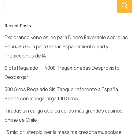
Recent Posts
Explorando Keno online para Dinero Favorable sobre las
Eeuu: Su Guía para Ganar, Esparcimiento Ipad y
Predicciones de IA
Slots Regalado: + 4000 Tragamonedas Desprovisto
Descargar
500 Giros Regalado Sin Tanque referente a España:
Bonos con manga larga 100 Giros
Tiradas sin cargo acerca de las más grandes casinos
online de Chile
I 5 migliori steroidi per la massima crescita muscolare