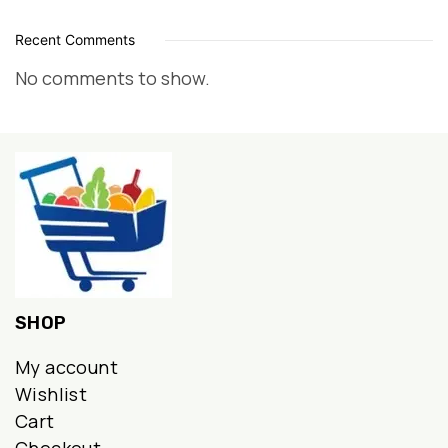
Recent Comments
No comments to show.
SHOP
My account
Wishlist
Cart