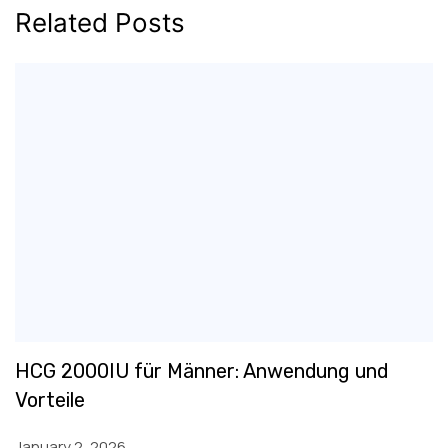
Related Posts
HCG 2000IU für Männer: Anwendung und
Vorteile
January 2, 2026