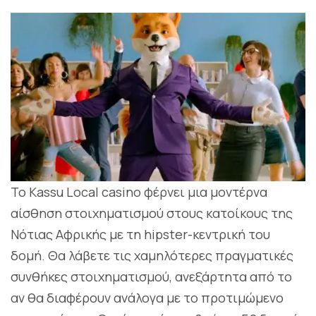
Το Kassu Local casino φέρνει μια μοντέρνα
αίσθηση στοιχηματισμού στους κατοίκους της
Νότιας Αφρικής με τη hipster-κεντρική του
δομή. Θα λάβετε τις χαμηλότερες πραγματικές
συνθήκες στοιχηματισμού, ανεξάρτητα από το
αν θα διαφέρουν ανάλογα με το προτιμώμενο