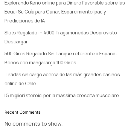
Explorando Keno online para Dinero Favorable sobre las
Eeuu: Su Guía para Ganar, Esparcimiento Ipad y
Predicciones de IA
Slots Regalado: + 4000 Tragamonedas Desprovisto
Descargar
500 Giros Regalado Sin Tanque referente a España:
Bonos con manga larga 100 Giros
Tiradas sin cargo acerca de las más grandes casinos
online de Chile
I 5 migliori steroidi per la massima crescita muscolare
Recent Comments
No comments to show.