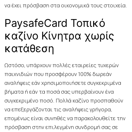
να έχει πρόσβαση στα οικονομικά τους στοιχεία.
PaysafeCard Τοπικό
καζίνο Κίνητρα χωρίς
κατάθεση
Ωστόσο, υπάρχουν πολλές εταιρείες τυχερών
παιχνιδιών που προσφέρουν 100% δωρεάν
αναλήψεις εάν χρησιμοποιήσετε συγκεκριμένα
βήματα ή εάν τα ποσά σας υπερβαίνουν ένα
συγκεκριμένο ποσό. Πολλά καζίνο προσπαθούν
να επεξεργάζονται τις αναλήψεις γρήγορα,
επομένως είναι συνηθές να παρακολουθείτε την
πρόσβαση στην επιλεγμένη συνδρομή σας σε