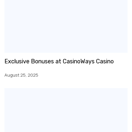
Exclusive Bonuses at CasinoWays Casino
August 25, 2025