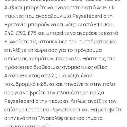
AU$ και μπορείτε να αγοράσετε εκατό AU$. Οι
παίκτες που αγοράζουν μια Paysafecard στη
Βρετανία μπορούν να επιλέξουν από £10, £25,
£40, £50, £75 και μπορείτε να αγοράσετε εκατό
£. Ανοίξτε τις ιστοσελίδες του συστήματος και
επιλέξτε τη χώρα σας για το πρόγραμμα
απώλειας χρημάτων, παρακολουθήστε τις πιο
πρόσφατες διαθέσιμες ονομαστικές αξίες.
Ακολουθώντας απλώς μια λέξη, έναν
ταχυδρομικό κώδικα και πηγαίνετε στην πόλη
σας για να βρείτε την πλησιέστερη πρίζα
Paysafecard στην περιοχή. Απλώς ανοίξτε τον
επίσημο ιστότοπο Paysafecard και θα μεταβείτε
στην ενότητα "Ανακαλύψτε καταστήματα
μετασχηματισμού".