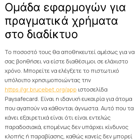
Ομάδα εφαρμογών για
πραγματικά χρήματα
στο διαδίκτυο
Το ποσοστό τους θα αποθηκευτεί αμέσως για να
σας βοηθήσει να είστε διαθέσιμοι σε ελάχιστο
χρόνο. Μπορείτε να ελέγξετε το πιστωτικό
υπόλοιπο χρησιμοποιώντας την
https://gr.brucebet.org/app
ιστοσελίδα
Paysafecard. Είναι η ιδανική ευκαιρία για άτομα
που αγαπούν να κάθονται άγνωστα. Αυτό που τα
κάνει εξαιρετικά είναι ότι είναι εντελώς
παραδοσιακά, επομένως δεν υπάρχει κίνδυνος
κλοπής ή παραβίασης, καθώς κανείς δεν μπορεί